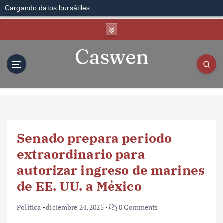
Cargando datos bursátiles...
S
k
i
p
t
o
c
o
n
t
Senado prepara periodo
e
n
extraordinario para
t
autorizar ingreso de marines
de EE. UU. a México
Política
diciembre 24, 2025
0 Comments