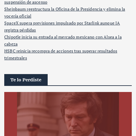
suspensión de ascenso
Sheinbaum reestructura la Oficina de la Presidencia y elimina la
vocería oficial
SpaceX supera previsiones impulsado por Starlink aunque IA
registra pérdidas
Chipotle inicia su entrada al mercado mexicano con Alsea a la
cabeza
HSBC reinicia recompra de acciones tras superar resultados
trimestrales
Te lo Perdiste