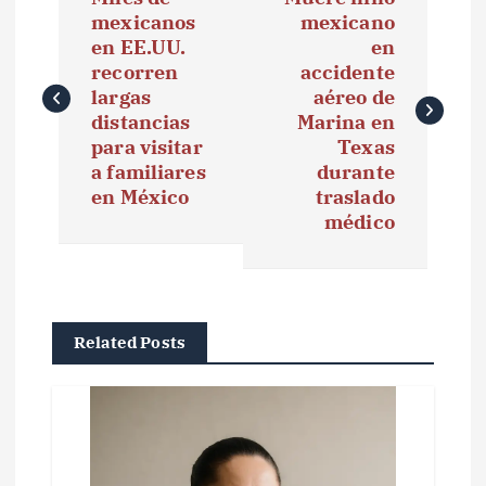
a
mexicanos
mexicano
en EE.UU.
en
v
recorren
accidente
e
largas
aéreo de
distancias
Marina en
g
para visitar
Texas
a familiares
durante
a
en México
traslado
médico
c
i
ó
Related Posts
n
d
e