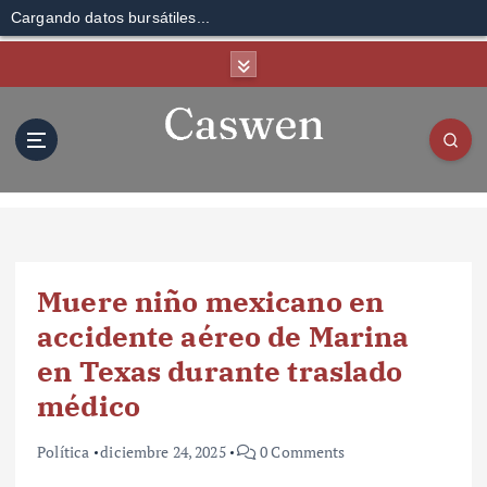
Cargando datos bursátiles...
S
k
i
p
t
o
c
o
n
t
Muere niño mexicano en
e
n
accidente aéreo de Marina
t
en Texas durante traslado
médico
Política
diciembre 24, 2025
0 Comments