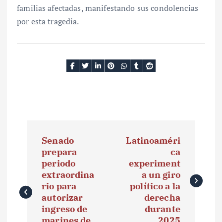
familias afectadas, manifestando sus condolencias
por esta tragedia.
N
Senado
Latinoaméri
a
prepara
ca
periodo
experiment
v
extraordina
a un giro
e
rio para
político a la
autorizar
derecha
g
ingreso de
durante
marines de
2025