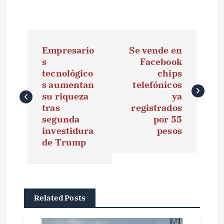
N
Empresario
Se vende en
a
s
Facebook
tecnológico
chips
v
s aumentan
telefónicos
e
su riqueza
ya
tras
registrados
g
segunda
por 55
investidura
pesos
a
de Trump
c
i
ó
Related Posts
n