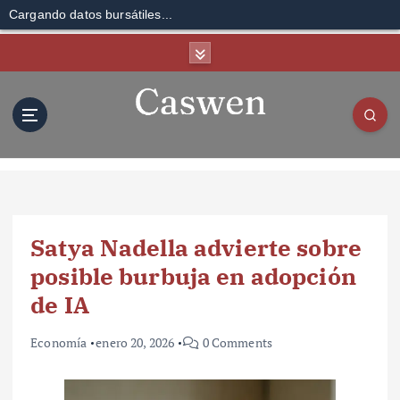
Cargando datos bursátiles...
S
k
i
p
t
o
c
o
n
t
Satya Nadella advierte sobre
e
n
posible burbuja en adopción
t
de IA
Economía
enero 20, 2026
0 Comments