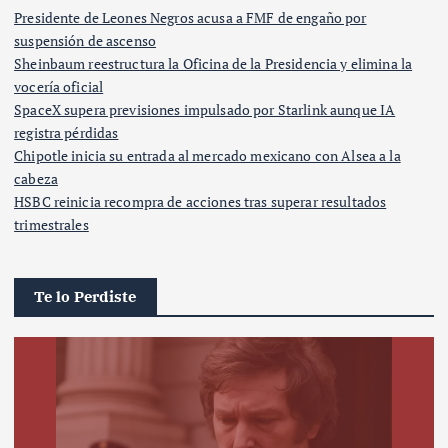
Presidente de Leones Negros acusa a FMF de engaño por
suspensión de ascenso
Sheinbaum reestructura la Oficina de la Presidencia y elimina la
vocería oficial
SpaceX supera previsiones impulsado por Starlink aunque IA
registra pérdidas
Chipotle inicia su entrada al mercado mexicano con Alsea a la
cabeza
HSBC reinicia recompra de acciones tras superar resultados
trimestrales
Te lo Perdiste