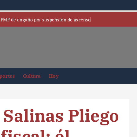
 FMF de engaño por suspensión de ascenso
portes
Cultura
Hoy
 Salinas Pliego
iscal; él