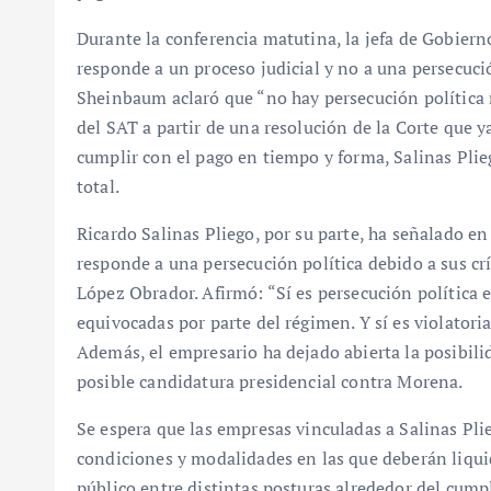
Durante la conferencia matutina, la jefa de Gobier
responde a un proceso judicial y no a una persecuci
Sheinbaum aclaró que “no hay persecución política 
del SAT a partir de una resolución de la Corte que y
cumplir con el pago en tiempo y forma, Salinas Pli
total.
Ricardo Salinas Pliego, por su parte, ha señalado en
responde a una persecución política debido a sus crí
López Obrador. Afirmó: “Sí es persecución política e
equivocadas por parte del régimen. Y sí es violator
Además, el empresario ha dejado abierta la posibili
posible candidatura presidencial contra Morena.
Se espera que las empresas vinculadas a Salinas Pli
condiciones y modalidades en las que deberán liquid
público entre distintas posturas alrededor del cumpl