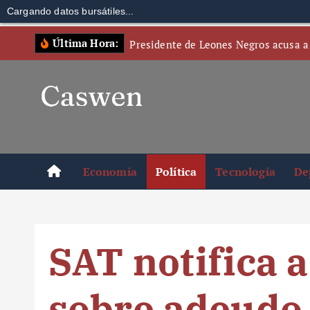
Cargando datos bursátiles...
S
Última Hora:
Presidente de Leones Negros acusa a
k
i
p
t
o
c
o
Economía
Política
Tecnología
De
n
t
e
n
SAT notifica a
t
sobre adeudo f