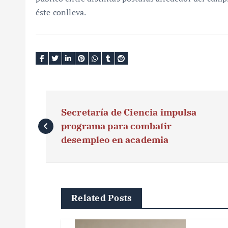
éste conlleva.
N
Secretaría de Ciencia impulsa
a
programa para combatir
v
desempleo en academia
e
g
Related Posts
a
c