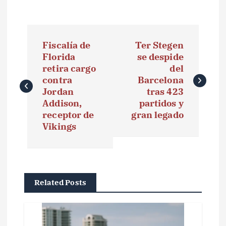
N
Fiscalía de
Ter Stegen
a
Florida
se despide
retira cargo
del
v
contra
Barcelona
e
Jordan
tras 423
Addison,
partidos y
g
receptor de
gran legado
Vikings
a
c
i
Related Posts
ó
n