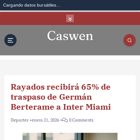
Cargando datos bursátiles...
S
k
i
p
t
o
c
o
n
t
Rayados recibirá 65% de
e
n
traspaso de Germán
t
Berterame a Inter Miami
Deportes
enero 21, 2026
0 Comments