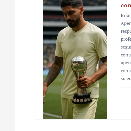
con
Bria
Aper
resp
prof
segu
cont
apen
cont
su e