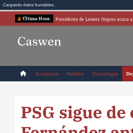
Cargando datos bursátiles...
S
Última Hora:
Presidente de Leones Negros acusa a
k
i
p
t
o
c
o
Economía
Política
Tecnología
De
n
t
e
n
PSG sigue de 
t
Fernández an