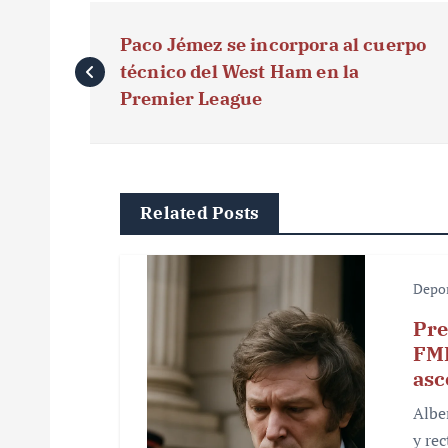
N
Paco Jémez se incorpora al cuerpo
a
técnico del West Ham en la
v
Premier League
e
g
Related Posts
a
c
Depo
i
Pre
ó
FMF
asc
n
Albe
d
y re