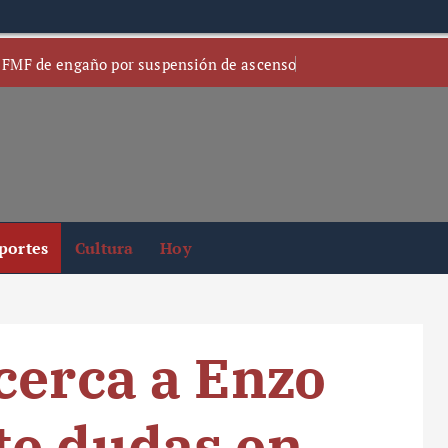
 FMF de engaño por suspensión de ascenso
portes
Cultura
Hoy
cerca a Enzo
te dudas en