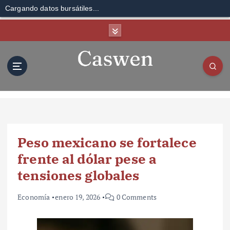
Cargando datos bursátiles...
S
k
i
p
t
o
c
o
n
t
Peso mexicano se fortalece
e
n
frente al dólar pese a
t
tensiones globales
Economía
enero 19, 2026
0 Comments