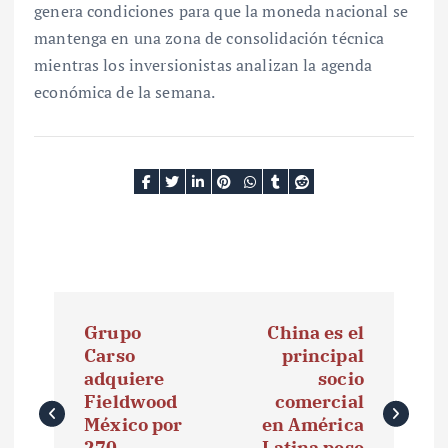
genera condiciones para que la moneda nacional se
mantenga en una zona de consolidación técnica
mientras los inversionistas analizan la agenda
económica de la semana.
N
Grupo
China es el
a
Carso
principal
adquiere
socio
v
Fieldwood
comercial
e
México por
en América
270
Latina pese