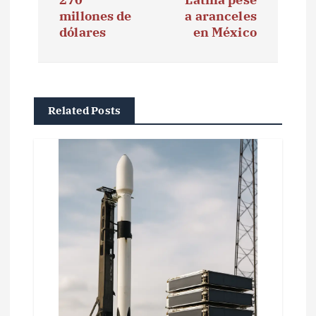
g
millones de
a aranceles
dólares
en México
a
c
i
Related Posts
ó
n
d
e
e
n
t