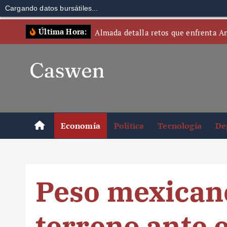
Cargando datos bursátiles...
S
Última Hora:
Almada detalla retos que enfrenta A
k
i
p
t
o
c
o
Economía
Política
Tecnología
De
n
t
e
n
Peso mexican
t
terreno ante e