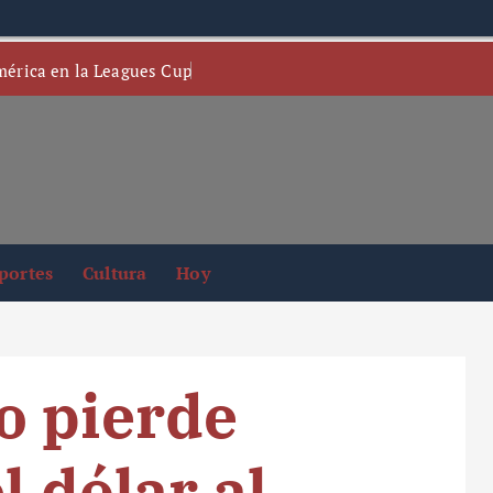
mérica en la Leagues Cup
portes
Cultura
Hoy
o pierde
l dólar al