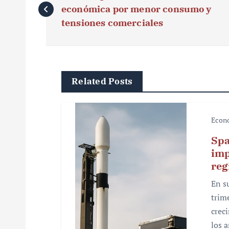
a
económica por menor consumo y
v
tensiones comerciales
e
g
Related Posts
a
c
Econ
i
Spa
ó
imp
reg
n
En s
d
trim
e
crec
los 