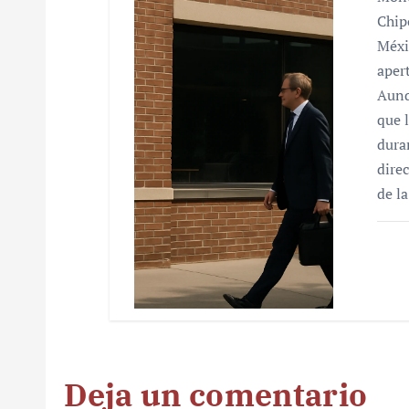
Chip
Méxi
aper
Aunq
que 
dura
dire
de l
Deja un comentario