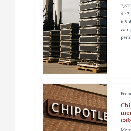
e
7,81
n
de 2
6,93
t
comp
r
peri
a
d
a
s
Econ
Chi
mer
cab
Mont