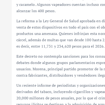
y caramelo. Algunos vapeadores cuentan incluso con
alcanzar los 400 pesos.
La reforma a la Ley General de Salud aprobada en d
venta de estos dispositivos en todo el país con el o
productos una amenaza. Quienes infrinjan esta nor
cárcel, además de multas que van desde 100 hasta 2
es decir, entre 11,731 y 234,620 pesos para el 2026.
Este decreto no contempla sanciones para los consu
debates donde algunos grupos parlamentarios expre
usuarios. Morena, principal partido promotor de la
contra fabricantes, distribuidores y vendedores ilega
Un reciente informe de periodistas y organizaciones
derivados del tabaco, incluyendo cigarrillos y vape
20,000 millones de pesos anuales, por lo que el cri
recursos ilícitos se destinan a la adquisición de a