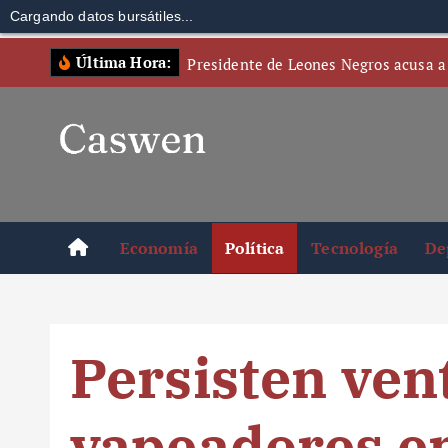
Cargando datos bursátiles...
S
Última Hora:
Presidente de Leones Negros acusa a
k
i
p
t
o
c
o
Economía
Política
Tecnología
De
n
t
e
n
Persisten vent
t
vapeadores e