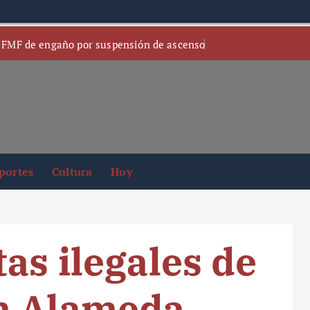
 FMF de engaño por suspensión de ascenso
portes
Cultura
Hoy
as ilegales de
n Alameda