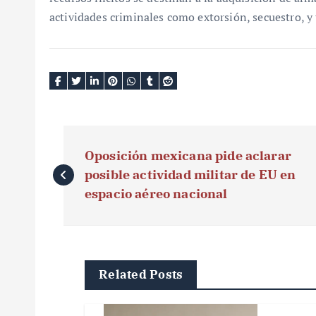
actividades criminales como extorsión, secuestro, y 
N
Oposición mexicana pide aclarar
a
posible actividad militar de EU en
v
espacio aéreo nacional
e
g
Related Posts
a
c