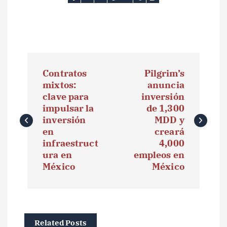
N
Contratos
Pilgrim’s
a
mixtos:
anuncia
clave para
inversión
v
impulsar la
de 1,300
e
inversión
MDD y
en
creará
g
infraestruct
4,000
ura en
empleos en
a
México
México
c
i
ó
Related Posts