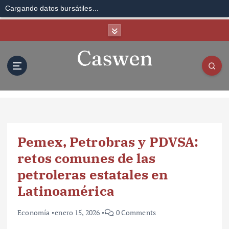
Cargando datos bursátiles...
S
k
i
p
t
o
c
o
n
t
Pemex, Petrobras y PDVSA:
e
n
retos comunes de las
t
petroleras estatales en
Latinoamérica
Economía
enero 15, 2026
0 Comments