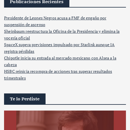
Publicaciones Recientes
Presidente de Leones Negros acusa a FMF de engaño por
suspensión de ascenso
Sheinbaum reestructura la Oficina de la Presidencia y elimina la
vocería oficial
SpaceX supera previsiones impulsado por Starlink aunque IA
registra pérdidas
Chipotle inicia su entrada al mercado mexicano con Alsea a la
cabeza
HSBC reinicia recompra de acciones tras superar resultados
trimestrales
Te lo Perdiste