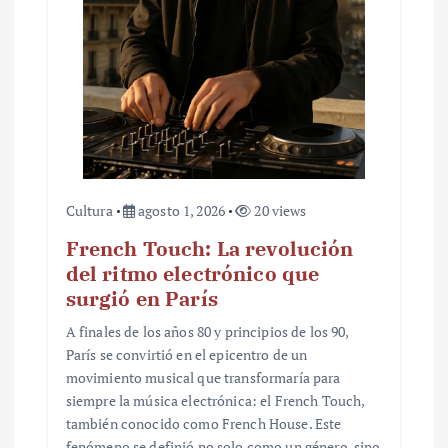
r
a
d
a
s
Cultura
agosto 1, 2026
20 views
French Touch: La revolución
del ritmo electrónico que
surgió en París
A finales de los años 80 y principios de los 90,
París se convirtió en el epicentro de un
movimiento musical que transformaría para
siempre la música electrónica: el French Touch,
también conocido como French House. Este
fenómeno se definió no solo como un género, sino