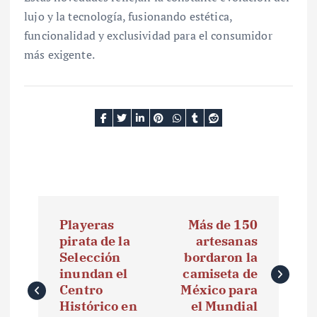
lujo y la tecnología, fusionando estética,
funcionalidad y exclusividad para el consumidor
más exigente.
N
Playeras
Más de 150
a
pirata de la
artesanas
Selección
bordaron la
v
inundan el
camiseta de
e
Centro
México para
Histórico en
el Mundial