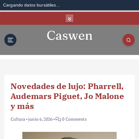
Cargando datos bursátiles...
S
k
i
p
t
o
c
o
n
t
Novedades de lujo: Pharrell,
e
n
Audemars Piguet, Jo Malone
t
y más
Cultura
junio 6, 2026
0 Comments