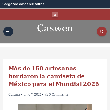
Cargando datos bursátiles...
S
k
i
p
t
o
c
o
n
t
Más de 150 artesanas
e
n
bordaron la camiseta de
t
México para el Mundial 2026
Cultura
junio 7, 2026
0 Comments