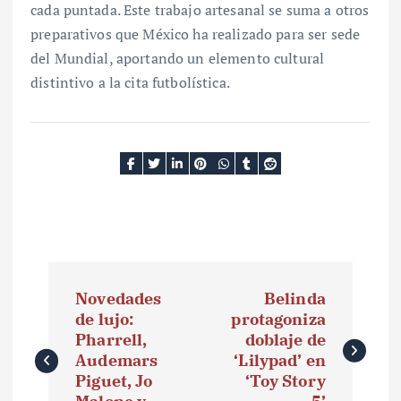
cada puntada. Este trabajo artesanal se suma a otros
preparativos que México ha realizado para ser sede
del Mundial, aportando un elemento cultural
distintivo a la cita futbolística.
N
Novedades
Belinda
a
de lujo:
protagoniza
Pharrell,
doblaje de
v
Audemars
‘Lilypad’ en
e
Piguet, Jo
‘Toy Story