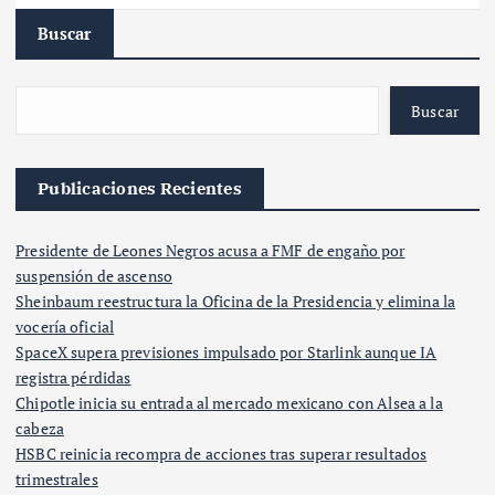
Buscar
Buscar
Publicaciones Recientes
Presidente de Leones Negros acusa a FMF de engaño por
suspensión de ascenso
Sheinbaum reestructura la Oficina de la Presidencia y elimina la
vocería oficial
SpaceX supera previsiones impulsado por Starlink aunque IA
registra pérdidas
Chipotle inicia su entrada al mercado mexicano con Alsea a la
cabeza
HSBC reinicia recompra de acciones tras superar resultados
trimestrales