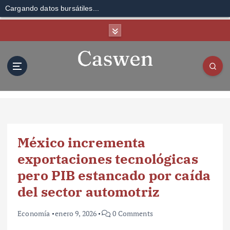
Cargando datos bursátiles...
S
k
i
p
t
o
c
o
n
t
México incrementa
e
n
exportaciones tecnológicas
t
pero PIB estancado por caída
del sector automotriz
Economía
enero 9, 2026
0 Comments