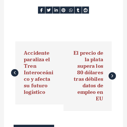
N
Accidente
El precio de
a
paraliza el
la plata
Tren
supera los
v
Interoceáni
80 dólares
e
co y afecta
tras débiles
su futuro
datos de
g
logístico
empleo en
EU
a
c
i