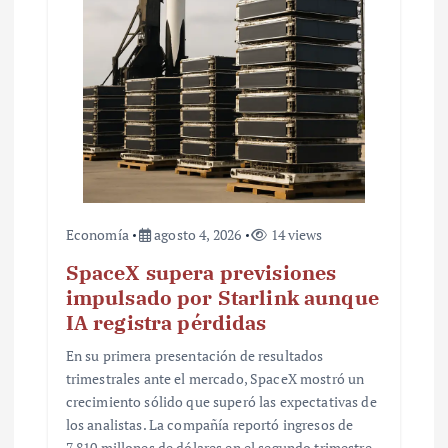
t
r
a
d
a
s
Economía
agosto 4, 2026
14 views
SpaceX supera previsiones
impulsado por Starlink aunque
IA registra pérdidas
En su primera presentación de resultados
trimestrales ante el mercado, SpaceX mostró un
crecimiento sólido que superó las expectativas de
los analistas. La compañía reportó ingresos de
7,810 millones de dólares en el segundo trimestre