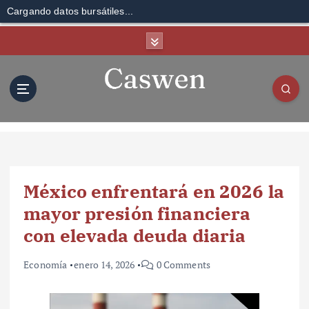
Cargando datos bursátiles...
S
k
i
p
t
o
c
o
n
t
México enfrentará en 2026 la
e
n
mayor presión financiera
t
con elevada deuda diaria
Economía
enero 14, 2026
0 Comments