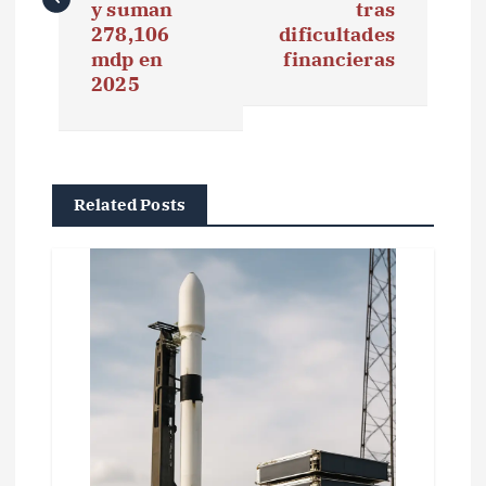
e
y suman
tras
278,106
dificultades
g
mdp en
financieras
2025
a
c
i
Related Posts
ó
n
d
e
e
n