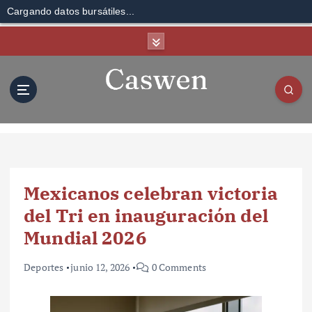
Cargando datos bursátiles...
S
k
i
p
t
o
c
o
n
t
Mexicanos celebran victoria
e
n
del Tri en inauguración del
t
Mundial 2026
Deportes
junio 12, 2026
0 Comments