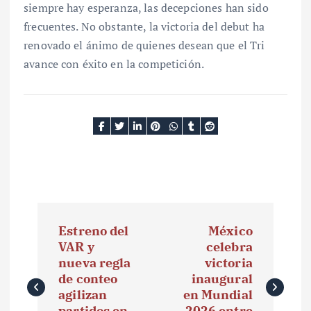
siempre hay esperanza, las decepciones han sido
frecuentes. No obstante, la victoria del debut ha
renovado el ánimo de quienes desean que el Tri
avance con éxito en la competición.
N
Estreno del
México
a
VAR y
celebra
nueva regla
victoria
v
de conteo
inaugural
e
agilizan
en Mundial
partidos en
2026 entre