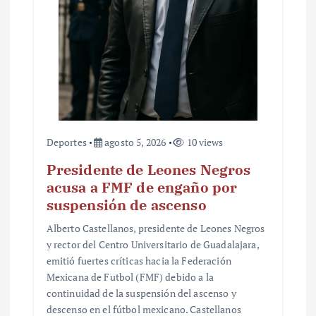
r
a
d
a
s
Deportes
agosto 5, 2026
10 views
Presidente de Leones Negros
acusa a FMF de engaño por
suspensión de ascenso
Alberto Castellanos, presidente de Leones Negros
y rector del Centro Universitario de Guadalajara,
emitió fuertes críticas hacia la Federación
Mexicana de Futbol (FMF) debido a la
continuidad de la suspensión del ascenso y
descenso en el fútbol mexicano. Castellanos