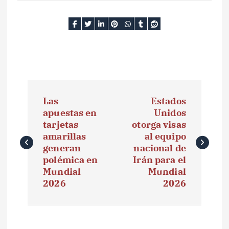
N
Las
Estados
a
apuestas en
Unidos
tarjetas
otorga visas
v
amarillas
al equipo
e
generan
nacional de
polémica en
Irán para el
g
Mundial
Mundial
2026
2026
a
c