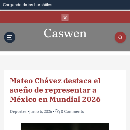
Cargando datos bursátiles...
S
k
i
p
t
o
c
o
n
t
Mateo Chávez destaca el
e
n
sueño de representar a
t
México en Mundial 2026
Deportes
junio 6, 2026
0 Comments