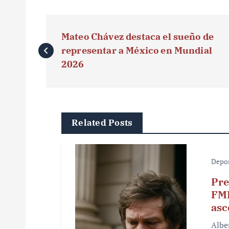
N
Mateo Chávez destaca el sueño de
a
representar a México en Mundial
v
2026
e
g
Related Posts
a
c
Depo
i
Pre
ó
FMF
asc
n
Albe