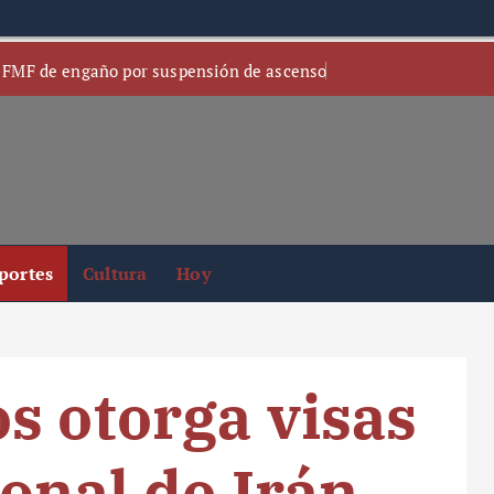
 FMF de engaño por suspensión de ascenso
portes
Cultura
Hoy
s otorga visas
ional de Irán