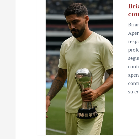
Bri
con
Bria
Aper
resp
prof
segu
cont
apen
cont
su e