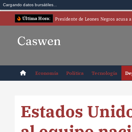
Cargando datos bursátiles...
S
Última Hora:
Presidente de Leones Negros acusa a
k
i
p
t
o
c
o
Economía
Política
Tecnología
De
n
t
e
n
Estados Unido
t
al equipo nac