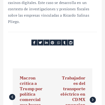
casinos digitales. Este caso se desarrolla en un
contexto de investigaciones y presiones fiscales
sobre las empresas vinculadas a Ricardo Salinas
Pliego.
N
Macron
Trabajador
a
critica a
es del
Trump por
transporte
v
política
eléctrico en
e
comercial
CDMX
que busca
anuncian