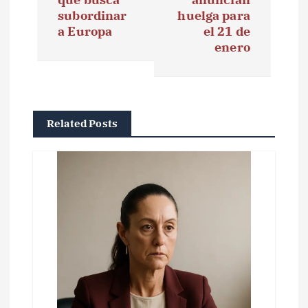
g
subordinar
huelga para
a Europa
el 21 de
a
enero
c
i
ó
Related Posts
n
d
e
e
n
t