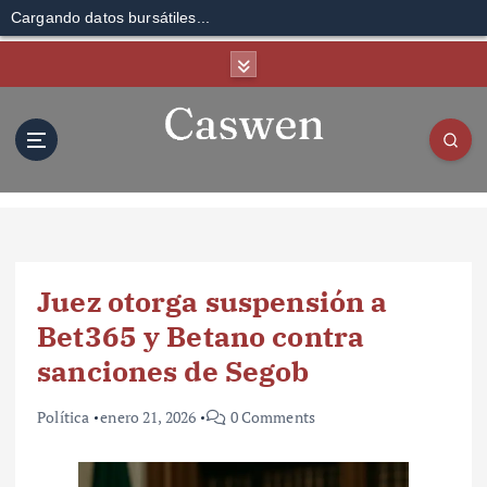
Cargando datos bursátiles...
S
k
i
p
t
o
c
o
n
t
Juez otorga suspensión a
e
n
Bet365 y Betano contra
t
sanciones de Segob
Política
enero 21, 2026
0 Comments