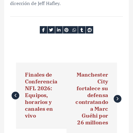
dirección de Jeff Hafley.
N
Finales de
Manchester
a
Conferencia
City
NFL 2026:
fortalece su
v
Equipos,
defensa
e
horarios y
contratando
canales en
a Marc
g
vivo
Guéhi por
26 millones
a