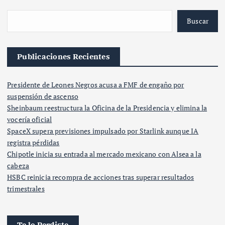
Buscar
Publicaciones Recientes
Presidente de Leones Negros acusa a FMF de engaño por
suspensión de ascenso
Sheinbaum reestructura la Oficina de la Presidencia y elimina la
vocería oficial
SpaceX supera previsiones impulsado por Starlink aunque IA
registra pérdidas
Chipotle inicia su entrada al mercado mexicano con Alsea a la
cabeza
HSBC reinicia recompra de acciones tras superar resultados
trimestrales
Te lo Perdiste