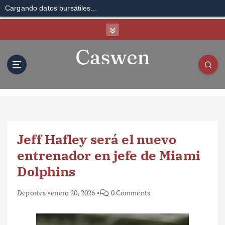
Cargando datos bursátiles...
S
k
i
p
t
o
c
o
n
t
Jeff Hafley será el nuevo
e
n
entrenador en jefe de Miami
t
Dolphins
Deportes
enero 20, 2026
0 Comments