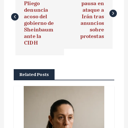
Pliego
pausa en
v
denuncia
ataque a
e
acoso del
Irán tras
gobierno de
anuncios
g
Sheinbaum
sobre
ante la
protestas
a
CIDH
c
i
ó
Related Posts
n
d
e
e