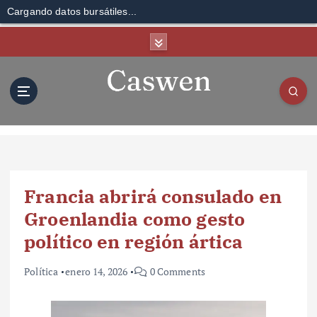
Cargando datos bursátiles...
S
k
i
p
t
o
c
o
n
t
Francia abrirá consulado en
e
n
Groenlandia como gesto
t
político en región ártica
Política
enero 14, 2026
0 Comments