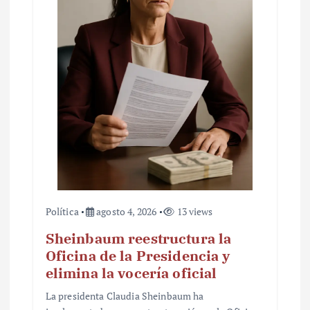
n
t
r
a
d
a
s
Política
agosto 4, 2026
13 views
Sheinbaum reestructura la
Oficina de la Presidencia y
elimina la vocería oficial
La presidenta Claudia Sheinbaum ha