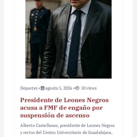
n
t
r
a
d
a
s
Deportes
agosto 5, 2026
10 views
Presidente de Leones Negros
acusa a FMF de engaño por
suspensión de ascenso
Alberto Castellanos, presidente de Leones Negros
y rector del Centro Universitario de Guadalajara,