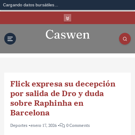
Cargando datos bursátiles...
S
k
i
p
t
o
c
o
n
t
Flick expresa su decepción
e
n
por salida de Dro y duda
t
sobre Raphinha en
Barcelona
Deportes
enero 17, 2026
0 Comments