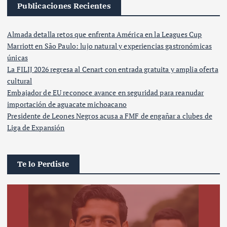
Publicaciones Recientes
Almada detalla retos que enfrenta América en la Leagues Cup
Marriott en São Paulo: lujo natural y experiencias gastronómicas
únicas
La FILIJ 2026 regresa al Cenart con entrada gratuita y amplia oferta
cultural
Embajador de EU reconoce avance en seguridad para reanudar
importación de aguacate michoacano
Presidente de Leones Negros acusa a FMF de engañar a clubes de
Liga de Expansión
Te lo Perdiste