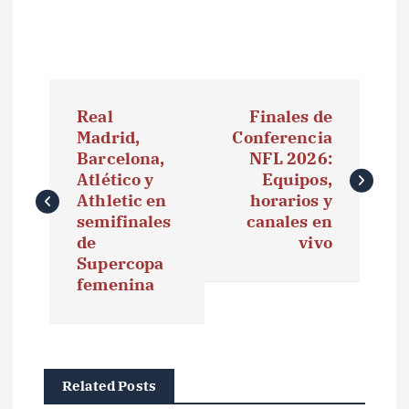
N
Real
Finales de
a
Madrid,
Conferencia
Barcelona,
NFL 2026:
v
Atlético y
Equipos,
e
Athletic en
horarios y
semifinales
canales en
g
de
vivo
Supercopa
a
femenina
c
i
ó
Related Posts