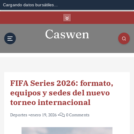
Cargando datos bursátiles...
S
k
i
p
t
o
c
o
n
t
FIFA Series 2026: formato,
e
n
equipos y sedes del nuevo
t
torneo internacional
Deportes
enero 19, 2026
0 Comments