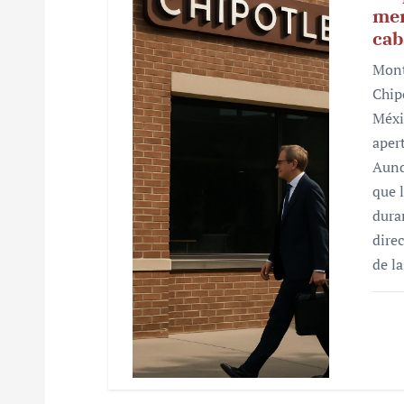
mer
cab
Mont
Chip
Méxi
aper
Aunq
que 
dura
dire
de l