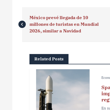
N
México prevé llegada de 10
a
millones de turistas en Mundial
v
2026, similar a Navidad
e
g
Related Posts
a
c
Econ
i
Spa
ó
imp
reg
n
En s