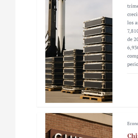
d
trim
e
crec
los 
e
7,81
n
de 2
6,93
t
comp
r
peri
a
d
a
s
Econ
Chi