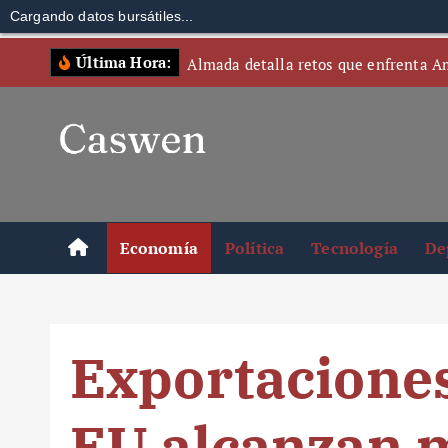
Cargando datos bursátiles...
S
Última Hora:
Almada detalla retos que enfrenta A
k
i
p
t
o
c
o
Economía
Política
Tecnología
De
n
t
e
n
Exportaciones
t
EU alcanzan 