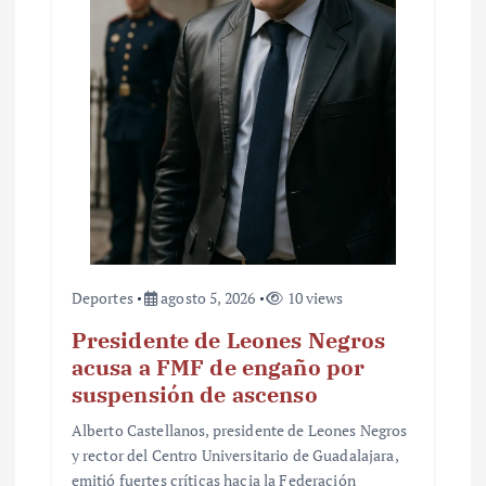
t
r
a
d
a
s
Deportes
agosto 5, 2026
10 views
Presidente de Leones Negros
acusa a FMF de engaño por
suspensión de ascenso
Alberto Castellanos, presidente de Leones Negros
y rector del Centro Universitario de Guadalajara,
emitió fuertes críticas hacia la Federación