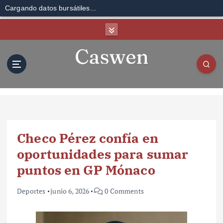
Cargando datos bursátiles...
S
k
i
p
t
o
c
o
n
t
Checo Pérez confía en
e
n
oportunidades para sumar
t
puntos en GP Mónaco
Deportes
junio 6, 2026
0 Comments