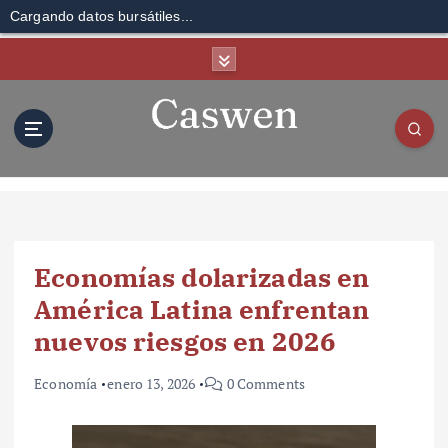
Cargando datos bursátiles...
S
k
i
p
t
o
c
o
n
t
Economías dolarizadas en
e
n
América Latina enfrentan
t
nuevos riesgos en 2026
Economía
enero 13, 2026
0 Comments