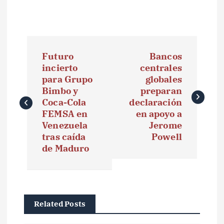
N
Futuro
Bancos
a
incierto
centrales
para Grupo
globales
v
Bimbo y
preparan
e
Coca-Cola
declaración
FEMSA en
en apoyo a
g
Venezuela
Jerome
tras caída
Powell
a
de Maduro
c
i
ó
Related Posts