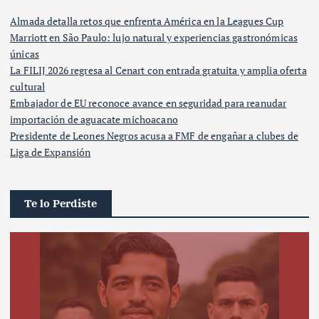
Almada detalla retos que enfrenta América en la Leagues Cup
Marriott en São Paulo: lujo natural y experiencias gastronómicas
únicas
La FILIJ 2026 regresa al Cenart con entrada gratuita y amplia oferta
cultural
Embajador de EU reconoce avance en seguridad para reanudar
importación de aguacate michoacano
Presidente de Leones Negros acusa a FMF de engañar a clubes de
Liga de Expansión
Te lo Perdiste