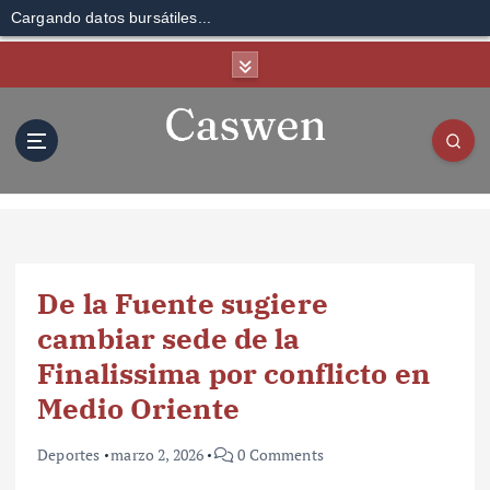
Cargando datos bursátiles...
S
k
i
p
t
o
c
o
n
t
De la Fuente sugiere
e
n
cambiar sede de la
t
Finalissima por conflicto en
Medio Oriente
Deportes
marzo 2, 2026
0 Comments