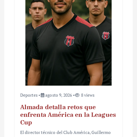
n
t
r
a
d
a
s
Deportes
agosto 9, 2026
8 views
Almada detalla retos que
enfrenta América en la Leagues
Cup
El director técnico del Club América, Guillermo