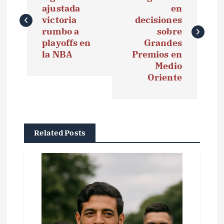
ajustada
en
v
victoria
decisiones
e
rumbo a
sobre
playoffs en
Grandes
g
la NBA
Premios en
Medio
a
Oriente
c
i
ó
Related Posts
n
d
e
e