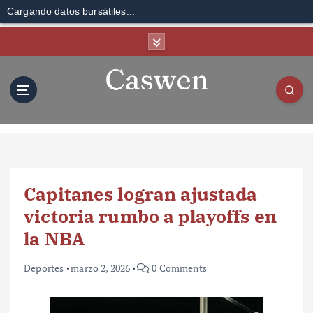
Cargando datos bursátiles...
S
k
i
p
t
o
c
o
n
t
Capitanes logran ajustada
e
n
victoria rumbo a playoffs en
t
la NBA
Deportes
marzo 2, 2026
0 Comments