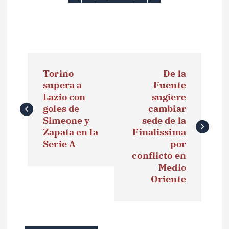
N
Torino
De la
a
supera a
Fuente
Lazio con
sugiere
v
goles de
cambiar
e
Simeone y
sede de la
Zapata en la
Finalissima
g
Serie A
por
conflicto en
a
Medio
Oriente
c
i
ó