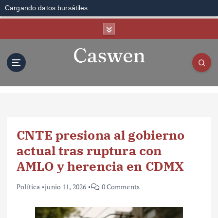
Cargando datos bursátiles...
S
k
i
p
t
o
c
o
n
t
CNTE presiona al gobierno
e
n
actual tras ruptura con
t
AMLO y herencia en CDMX
Política
junio 11, 2026
0 Comments