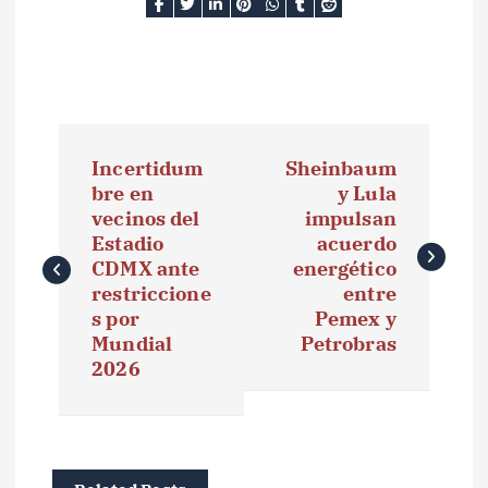
N
Incertidum
Sheinbaum
a
bre en
y Lula
vecinos del
impulsan
v
Estadio
acuerdo
e
CDMX ante
energético
restriccione
entre
g
s por
Pemex y
Mundial
Petrobras
a
2026
c
i