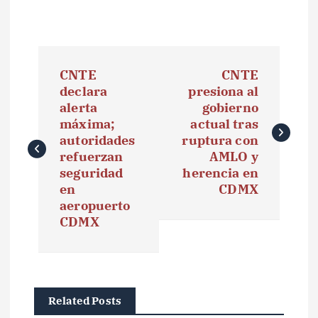
N
CNTE
CNTE
a
declara
presiona al
alerta
gobierno
v
máxima;
actual tras
e
autoridades
ruptura con
refuerzan
AMLO y
g
seguridad
herencia en
en
CDMX
a
aeropuerto
CDMX
c
i
ó
Related Posts
n