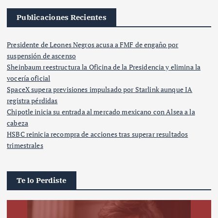
Publicaciones Recientes
Presidente de Leones Negros acusa a FMF de engaño por
suspensión de ascenso
Sheinbaum reestructura la Oficina de la Presidencia y elimina la
vocería oficial
SpaceX supera previsiones impulsado por Starlink aunque IA
registra pérdidas
Chipotle inicia su entrada al mercado mexicano con Alsea a la
cabeza
HSBC reinicia recompra de acciones tras superar resultados
trimestrales
Te lo Perdiste