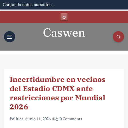
Cargando datos bursátiles...
S
k
i
p
t
o
c
o
n
t
Incertidumbre en vecinos
e
n
del Estadio CDMX ante
t
restricciones por Mundial
2026
Política
junio 11, 2026
0 Comments