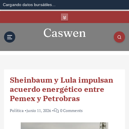
Cargando datos bursátiles...
S
k
i
p
t
o
c
o
n
t
Sheinbaum y Lula impulsan
e
n
acuerdo energético entre
t
Pemex y Petrobras
Política
junio 11, 2026
0 Comments