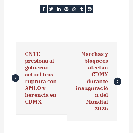
N
CNTE
Marchas y
a
presiona al
bloqueos
gobierno
afectan
v
actual tras
CDMX
e
ruptura con
durante
AMLO y
inauguració
g
herencia en
n del
CDMX
Mundial
a
2026
c
i