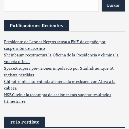
Buscar
Publicaciones Recientes
Presidente de Leones Negros acusa a FMF de engaño por
suspensión de ascenso
Sheinbaum reestructura la Oficina de la Presidencia y elimina la
vocería oficial
SpaceX supera previsiones impulsado por Starlink aunque IA
registra pérdidas
Chipotle inicia su entrada al mercado mexicano con Alsea a la
cabeza
HSBC reinicia recompra de acciones tras superar resultados
trimestrales
Te lo Perdiste