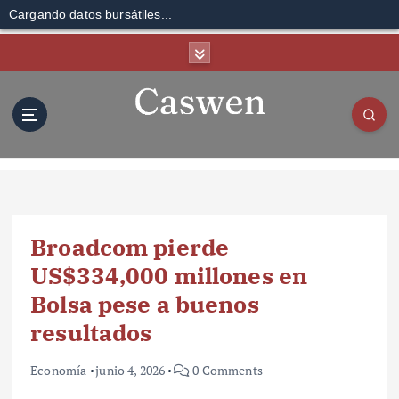
Cargando datos bursátiles...
S
k
i
p
t
o
c
o
n
t
Broadcom pierde
e
n
US$334,000 millones en
t
Bolsa pese a buenos
resultados
Economía
junio 4, 2026
0 Comments