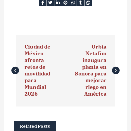
N
Ciudad de
Orbia
a
México
Netafim
afronta
inaugura
v
retos de
planta en
e
movilidad
Sonora para
para
mejorar
g
Mundial
riego en
2026
América
a
c
i
Related Posts