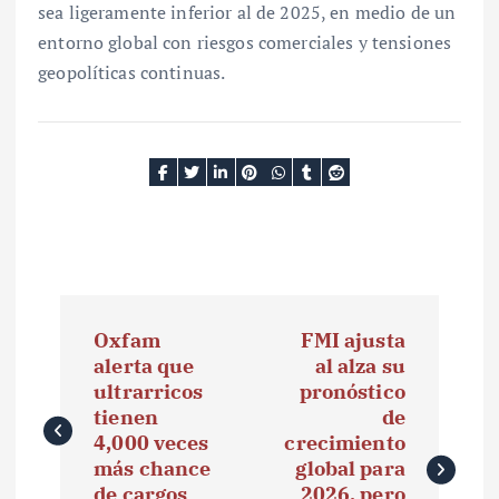
sea ligeramente inferior al de 2025, en medio de un
entorno global con riesgos comerciales y tensiones
geopolíticas continuas.
N
Oxfam
FMI ajusta
a
alerta que
al alza su
ultrarricos
pronóstico
v
tienen
de
e
4,000 veces
crecimiento
más chance
global para
g
de cargos
2026, pero