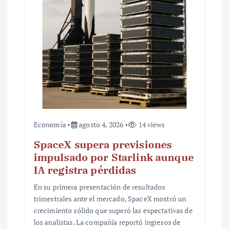
a
d
a
s
Economía
agosto 4, 2026
14 views
SpaceX supera previsiones
impulsado por Starlink aunque
IA registra pérdidas
En su primera presentación de resultados
trimestrales ante el mercado, SpaceX mostró un
crecimiento sólido que superó las expectativas de
los analistas. La compañía reportó ingresos de