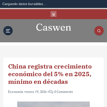
Cargando datos bursátiles...
S
k
i
p
t
o
c
o
n
t
China registra crecimiento
e
n
económico del 5% en 2025,
t
mínimo en décadas
Economía
enero 19, 2026
0 Comments