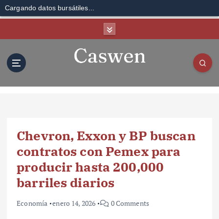
Cargando datos bursátiles...
S
k
i
p
t
o
c
o
n
t
Chevron, Exxon y BP buscan
e
n
contratos con Pemex para
t
producir hasta 200,000
barriles diarios
Economía
enero 14, 2026
0 Comments