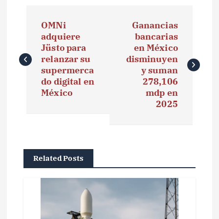
N
OMNi
Ganancias
a
adquiere
bancarias
Jüsto para
en México
v
relanzar su
disminuyen
e
supermerca
y suman
do digital en
278,106
g
México
mdp en
2025
a
c
i
Related Posts
ó
n
d