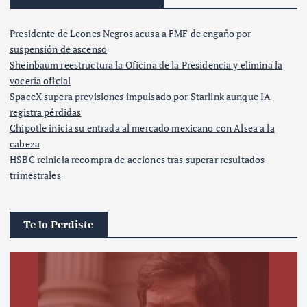
Presidente de Leones Negros acusa a FMF de engaño por
suspensión de ascenso
Sheinbaum reestructura la Oficina de la Presidencia y elimina la
vocería oficial
SpaceX supera previsiones impulsado por Starlink aunque IA
registra pérdidas
Chipotle inicia su entrada al mercado mexicano con Alsea a la
cabeza
HSBC reinicia recompra de acciones tras superar resultados
trimestrales
Te lo Perdiste