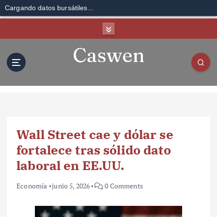
Cargando datos bursátiles...
S
k
i
p
t
o
c
o
n
t
Wall Street cae y dólar se
e
n
fortalece tras sólido dato
t
laboral en EE.UU.
Economía
junio 5, 2026
0 Comments