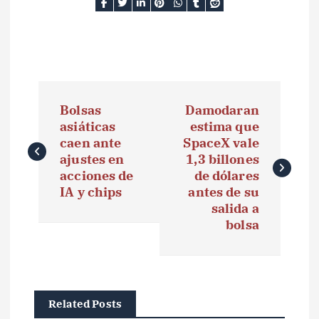
N
Bolsas
Damodaran
a
asiáticas
estima que
caen ante
SpaceX vale
v
ajustes en
1,3 billones
e
acciones de
de dólares
IA y chips
antes de su
g
salida a
bolsa
a
c
i
Related Posts