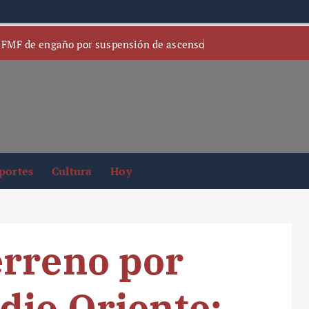
 FMF de engaño por suspensión de ascenso
portes
Cultura
Hoy
erreno por
dio Oriente;