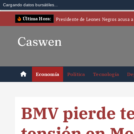
Cargando datos bursátiles...
S
Última Hora:
Presidente de Leones Negros acusa a
k
i
p
t
o
c
o
Economía
Política
Tecnología
De
n
t
e
n
BMV pierde t
t
tensión en Me