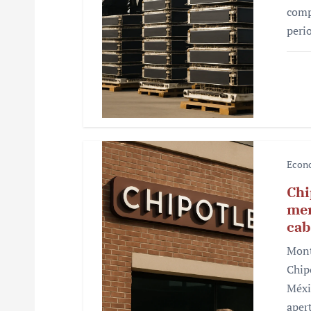
t
comp
r
peri
a
d
a
s
Econ
Chi
mer
cab
Mont
Chip
Méxi
aper