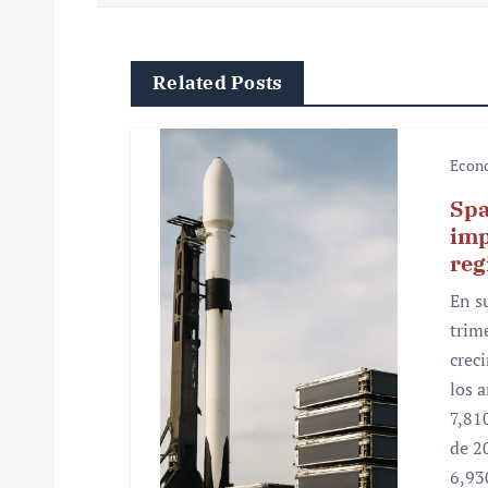
e
g
Related Posts
a
c
Econ
i
Spa
ó
imp
reg
n
En s
d
trim
e
crec
los 
e
7,81
n
de 2
6,93