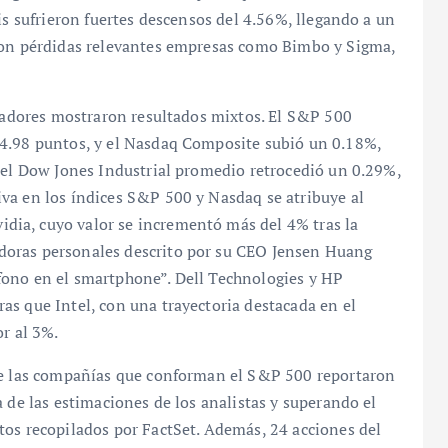
is sufrieron fuertes descensos del 4.56%, llegando a un
aron pérdidas relevantes empresas como Bimbo y Sigma,
icadores mostraron resultados mixtos. El S&P 500
84.98 puntos, y el Nasdaq Composite subió un 0.18%,
, el Dow Jones Industrial promedio retrocedió un 0.29%,
va en los índices S&P 500 y Nasdaq se atribuye al
ia, cuyo valor se incrementó más del 4% tras la
doras personales descrito por su CEO Jensen Huang
fono en el smartphone”. Dell Technologies y HP
as que Intel, con una trayectoria destacada en el
or al 3%.
 de las compañías que conforman el S&P 500 reportaron
 de las estimaciones de los analistas y superando el
tos recopilados por FactSet. Además, 24 acciones del