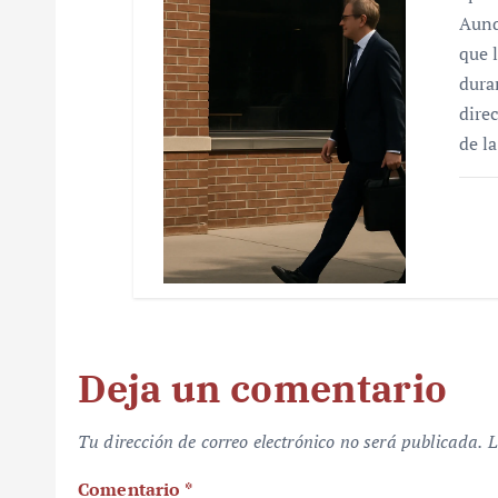
Aunq
que 
dura
dire
de l
Deja un comentario
Tu dirección de correo electrónico no será publicada.
L
Comentario
*