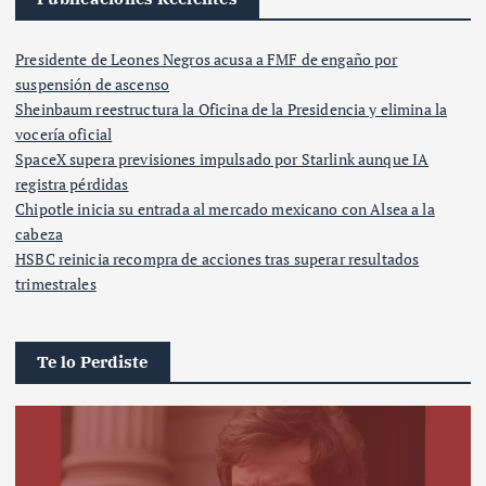
Presidente de Leones Negros acusa a FMF de engaño por
suspensión de ascenso
Sheinbaum reestructura la Oficina de la Presidencia y elimina la
vocería oficial
SpaceX supera previsiones impulsado por Starlink aunque IA
registra pérdidas
Chipotle inicia su entrada al mercado mexicano con Alsea a la
cabeza
HSBC reinicia recompra de acciones tras superar resultados
trimestrales
Te lo Perdiste