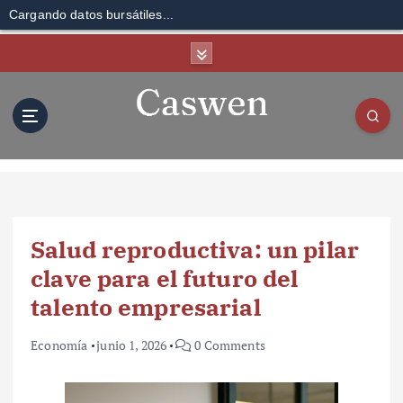
Cargando datos bursátiles...
S
k
i
p
t
o
c
o
n
t
Salud reproductiva: un pilar
e
n
clave para el futuro del
t
talento empresarial
Economía
junio 1, 2026
0 Comments