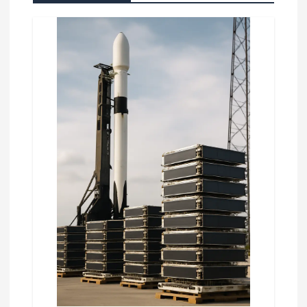
n
d
e
e
n
t
r
a
d
a
s