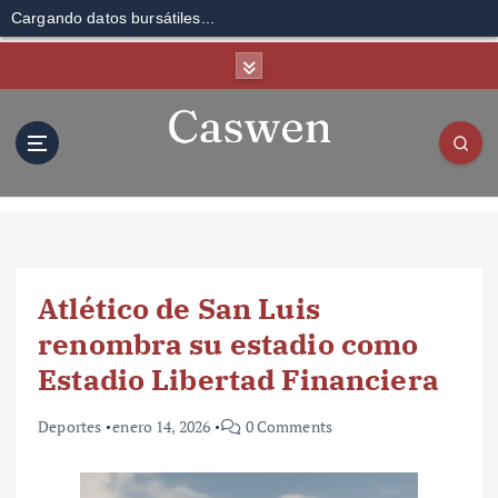
Cargando datos bursátiles...
S
k
i
p
t
o
c
o
n
t
Atlético de San Luis
e
n
renombra su estadio como
t
Estadio Libertad Financiera
Deportes
enero 14, 2026
0 Comments