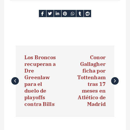
N
Los Broncos
Conor
a
recuperan a
Gallagher
Dre
ficha por
v
Greenlaw
Tottenham
e
para el
tras 17
duelo de
meses en
g
playoffs
Atlético de
contra Bills
Madrid
a
c