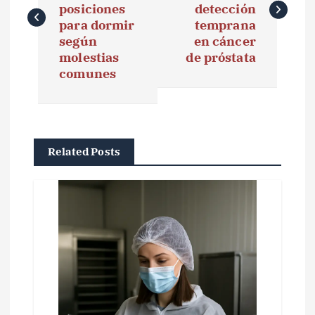
v
posiciones
detección
e
para dormir
temprana
según
en cáncer
g
molestias
de próstata
comunes
a
c
i
Related Posts
ó
n
d
e
e
n