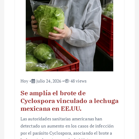
t
r
a
d
a
s
Hoy
julio 24, 2026
48 views
Se amplía el brote de
Cyclospora vinculado a lechuga
mexicana en EE.UU.
Las autoridades sanitarias americanas han
detectado un aumento en los casos de infección
por el parásito Cyclospora, asociando el brote a