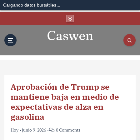
Cargando datos bursátiles...
S
k
i
p
t
o
c
o
n
t
Aprobación de Trump se
e
n
mantiene baja en medio de
t
expectativas de alza en
gasolina
Hoy
junio 9, 2026
0 Comments