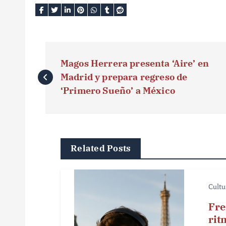
N
Magos Herrera presenta ‘Aire’ en
a
Madrid y prepara regreso de
v
‘Primero Sueño’ a México
e
g
Related Posts
a
c
Cultu
i
Fre
ó
rit