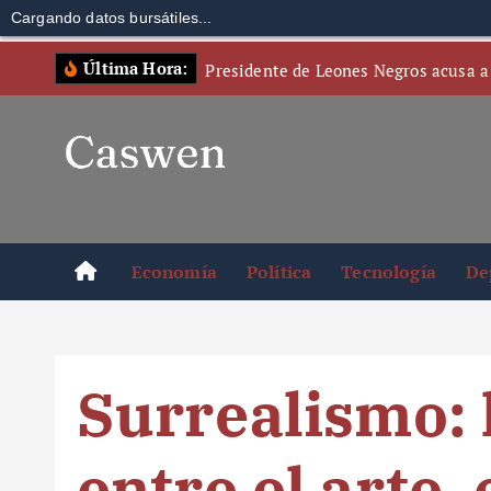
Cargando datos bursátiles...
S
Última Hora:
Presidente de Leones Negros acusa a
k
i
p
t
o
c
o
Economía
Política
Tecnología
De
n
t
e
n
Surrealismo: 
t
entre el arte, 