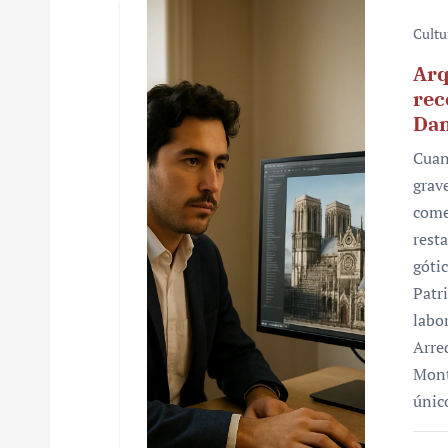
Cultu
Arq
rec
Da
Cuan
grav
come
rest
góti
Patr
labo
Arre
Mont
únic