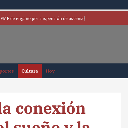
 FMF de engaño por suspensión de ascenso
portes
Cultura
Hoy
la conexión
el sueño y la