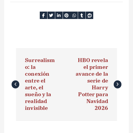
N
Surrealism
HBO revela
a
o: la
el primer
conexión
avance de la
v
entre el
serie de
e
arte, el
Harry
sueño y la
Potter para
g
realidad
Navidad
invisible
2026
a
c