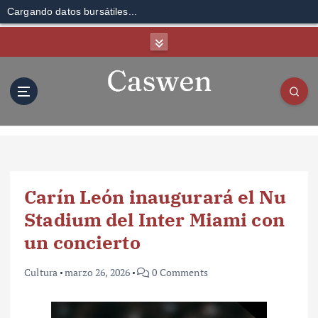
Cargando datos bursátiles...
S
k
i
p
t
o
c
o
n
t
Carín León inaugurará el Nu
e
n
Stadium del Inter Miami con
t
un concierto
Cultura
marzo 26, 2026
0 Comments