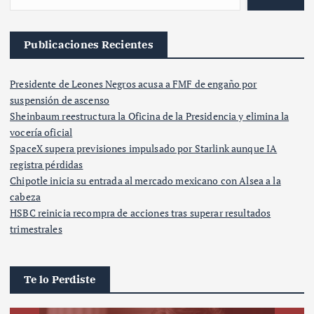
Publicaciones Recientes
Presidente de Leones Negros acusa a FMF de engaño por
suspensión de ascenso
Sheinbaum reestructura la Oficina de la Presidencia y elimina la
vocería oficial
SpaceX supera previsiones impulsado por Starlink aunque IA
registra pérdidas
Chipotle inicia su entrada al mercado mexicano con Alsea a la
cabeza
HSBC reinicia recompra de acciones tras superar resultados
trimestrales
Te lo Perdiste