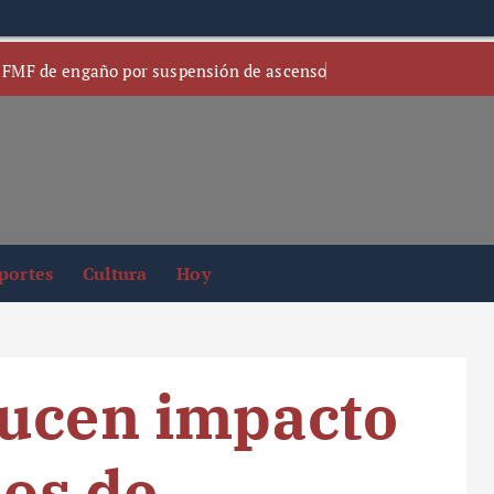
 FMF de engaño por suspensión de ascenso
portes
Cultura
Hoy
ducen impacto
ios de