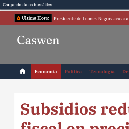
Cargando datos bursátiles...
S
Última Hora:
Presidente de Leones Negros acusa a
k
i
p
t
o
c
o
Economía
Política
Tecnología
De
n
t
e
n
Subsidios re
t
fiscal en prec