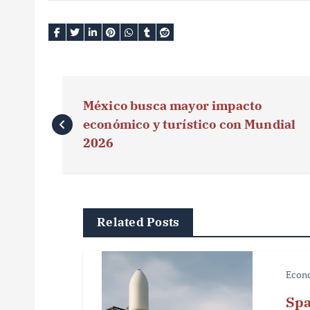
N
México busca mayor impacto
a
económico y turístico con Mundial
v
2026
e
g
Related Posts
a
c
Econ
i
Spa