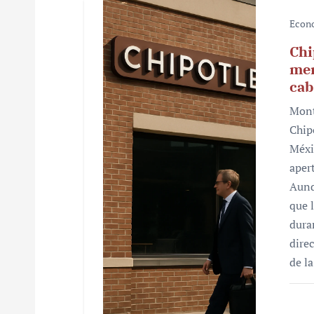
s
Econ
Chi
mer
cab
Mont
Chip
Méxi
aper
Aunq
que 
dura
dire
de l