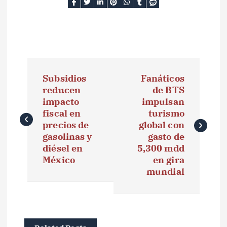
N
Subsidios
Fanáticos
a
reducen
de BTS
impacto
impulsan
v
fiscal en
turismo
e
precios de
global con
gasolinas y
gasto de
g
diésel en
5,300 mdd
México
en gira
a
mundial
c
i