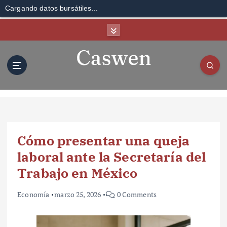
Cargando datos bursátiles...
S
k
i
p
t
o
c
o
n
t
Cómo presentar una queja
e
n
laboral ante la Secretaría del
t
Trabajo en México
Economía
marzo 25, 2026
0 Comments