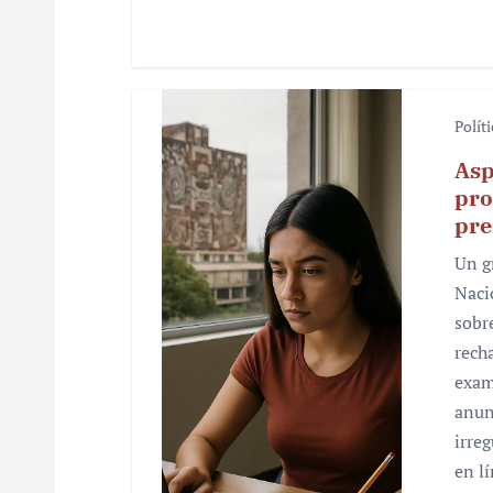
s
Polít
Asp
pro
pre
Un g
Naci
sobr
rech
exam
anun
irre
en l