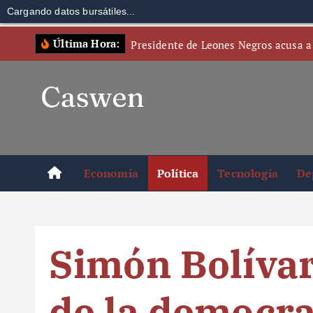
Cargando datos bursátiles...
S
Última Hora:
Presidente de Leones Negros acusa a
k
i
p
t
o
c
o
Economía
Política
Tecnología
De
n
t
e
n
Simón Bolívar
t
de la democra