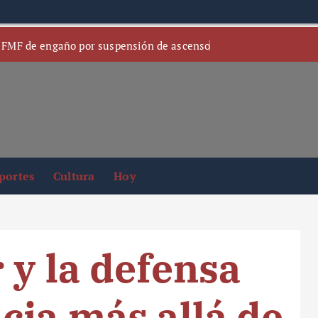
 FMF de engaño por suspensión de ascenso
portes
Cultura
Hoy
 y la defensa
cia más allá de