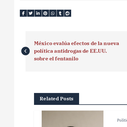
N
México evalúa efectos de la nueva
a
política antidrogas de EE.UU.
v
sobre el fentanilo
e
g
a
Related Posts
c
i
Polít