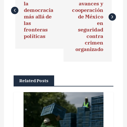
v
la
avances y
e
democracia
cooperación
más allá de
de México
g
las
en
fronteras
seguridad
a
políticas
contra
crimen
c
organizado
i
ó
n
Related Posts
d
e
e
n