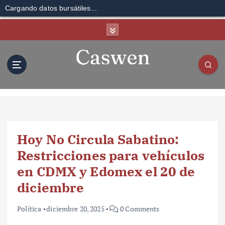
Cargando datos bursátiles...
S
k
i
p
t
o
c
o
n
t
Hoy No Circula Sabatino:
e
n
Restricciones para vehículos
t
en CDMX y Edomex el 20 de
diciembre
Política
diciembre 20, 2025
0 Comments