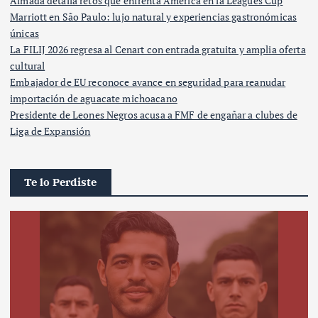
Almada detalla retos que enfrenta América en la Leagues Cup
Marriott en São Paulo: lujo natural y experiencias gastronómicas
únicas
La FILIJ 2026 regresa al Cenart con entrada gratuita y amplia oferta
cultural
Embajador de EU reconoce avance en seguridad para reanudar
importación de aguacate michoacano
Presidente de Leones Negros acusa a FMF de engañar a clubes de
Liga de Expansión
Te lo Perdiste