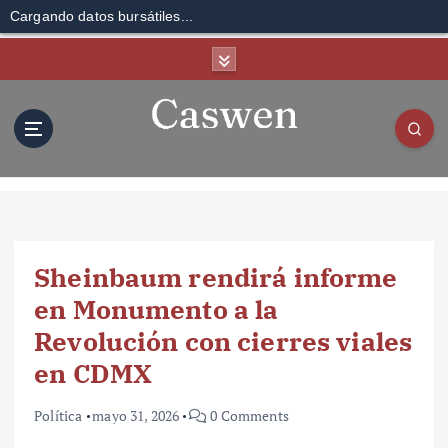
Cargando datos bursátiles...
S
k
i
p
t
o
c
o
n
t
Sheinbaum rendirá informe
e
n
en Monumento a la
t
Revolución con cierres viales
en CDMX
Política
mayo 31, 2026
0 Comments