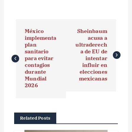
N
México
Sheinbaum
a
implementa
acusa a
plan
ultraderech
v
sanitario
a de EU de
e
para evitar
intentar
contagios
influir en
g
durante
elecciones
Mundial
mexicanas
a
2026
c
i
ó
Related Posts
n