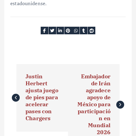
estadounidense.
N
Justin
Embajador
a
Herbert
de Irán
ajusta juego
agradece
v
de pies para
apoyo de
e
acelerar
México para
pases con
participació
g
Chargers
n en
Mundial
a
2026