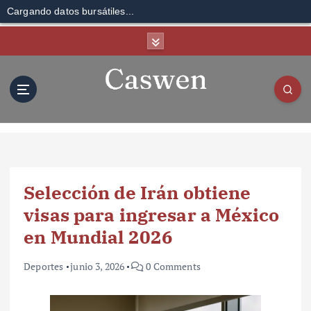
Cargando datos bursátiles...
S
k
i
p
t
o
c
o
n
t
Selección de Irán obtiene
e
n
visas para ingresar a México
t
en Mundial 2026
Deportes
junio 3, 2026
0 Comments