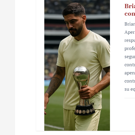
Bri
con
Bria
Aper
resp
prof
segu
cont
apen
cont
su e