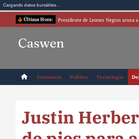
Cargando datos bursátiles...
S
Última Hora:
Presidente de Leones Negros acusa a
k
i
p
t
o
c
o
Economía
Política
Tecnología
De
n
t
e
n
Justin Herber
t
de pies para 