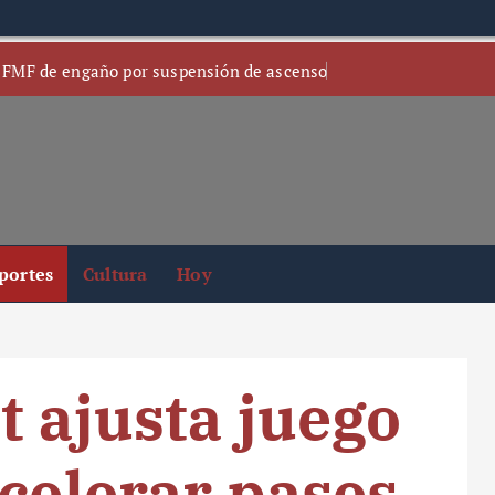
 FMF de engaño por suspensión de ascenso
portes
Cultura
Hoy
t ajusta juego
acelerar pases