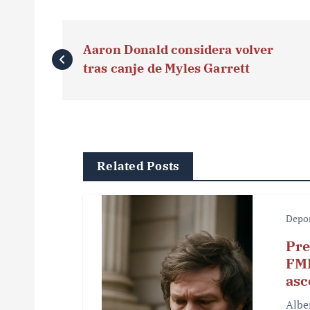
N
Aaron Donald considera volver
a
tras canje de Myles Garrett
v
e
g
Related Posts
a
c
Depo
i
Pre
ó
FMF
asc
n
Albe