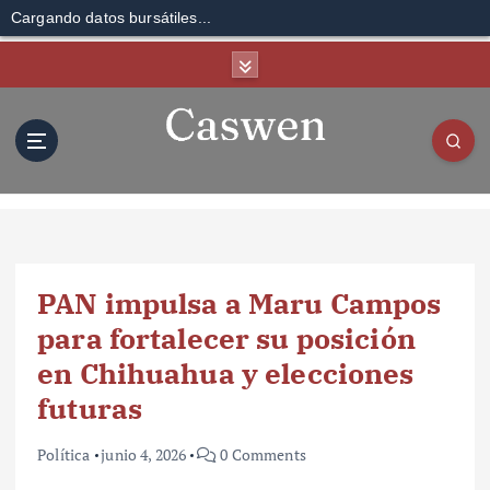
Cargando datos bursátiles...
S
k
i
p
t
o
c
o
n
t
PAN impulsa a Maru Campos
e
n
para fortalecer su posición
t
en Chihuahua y elecciones
futuras
Política
junio 4, 2026
0 Comments