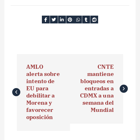
N
AMLO
CNTE
a
alerta sobre
mantiene
intento de
bloqueos en
v
EU para
entradas a
e
debilitar a
CDMX a una
Morena y
semana del
g
favorecer
Mundial
oposición
a
c