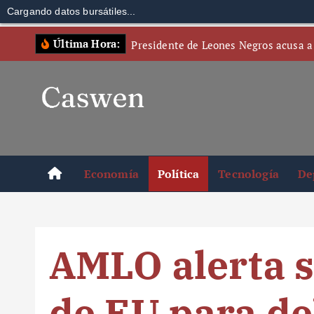
Cargando datos bursátiles...
S
Última Hora:
Presidente de Leones Negros acusa a
k
i
p
t
o
c
o
Economía
Política
Tecnología
De
n
t
e
n
AMLO alerta s
t
de EU para deb