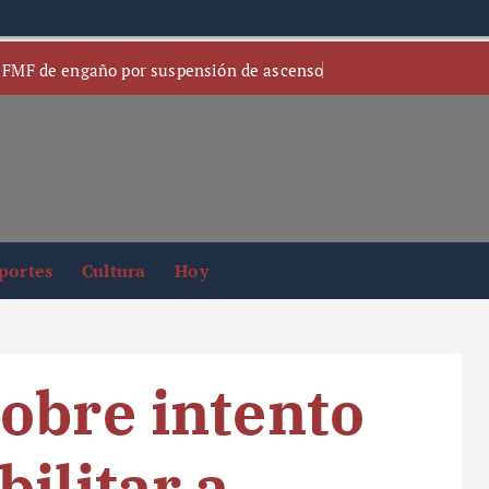
 FMF de engaño por suspensión de ascenso
portes
Cultura
Hoy
obre intento
ilitar a