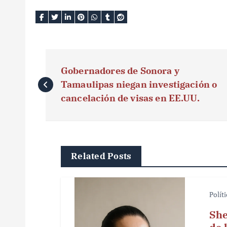
N
Gobernadores de Sonora y
a
Tamaulipas niegan investigación o
v
cancelación de visas en EE.UU.
e
g
Related Posts
a
c
Polít
i
She
ó