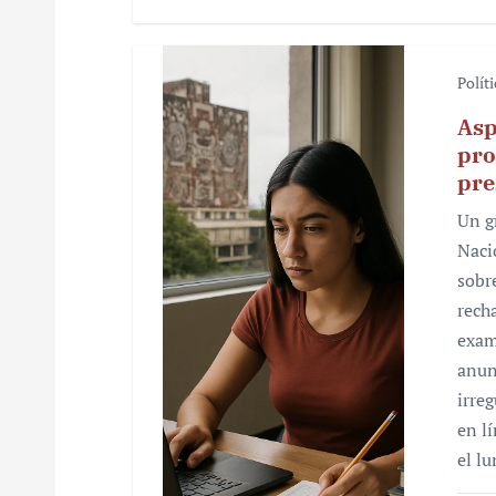
Polít
Asp
pro
pre
Un g
Naci
sobr
rech
exam
anun
irre
en l
el l