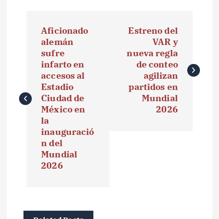
N
Aficionado
Estreno del
a
alemán
VAR y
sufre
nueva regla
v
infarto en
de conteo
e
accesos al
agilizan
Estadio
partidos en
g
Ciudad de
Mundial
México en
2026
a
la
inauguració
c
n del
i
Mundial
2026
ó
n
d