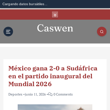
Cargando datos bursátiles...
S
k
i
p
t
o
c
o
n
t
México gana 2-0 a Sudáfrica
e
n
en el partido inaugural del
t
Mundial 2026
Deportes
junio 11, 2026
0 Comments